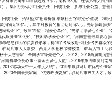
有限公司年销售额超过70亿，纳税5亿元，连续六年入围河南省
业）。集团积极承担社会责任，回馈社会，参与社会公益、慈善
回馈社会，始终坚持“创造价值 奉献社会”的核心价值观，积
捐款捐物近10亿元，其中对教育的捐助达到5亿元，先后捐建捐资
民营企业”、数届“希望工程爱心单位”、“光彩助学爱心企业”、“
现代服务业100强”、“扶困助学爱心企业”、“河南慈善最具爱心
，勤勤恳恳作为的负责任形象，得到了各级政府和社会各界群众的
、驻马店市人大常委、西湖大学创校荣誉校董、驻马店市工商
善榜十大慈善家，全国学雷锋先进个人，2012、2018两届胡润
河南省华侨爱心事业基金会爱心大使”，2019年第四季度河南
”，2018“感动天中十大年度人物”，2019年度驻马店市优秀企业
，2020全国最美家庭，“优秀政协委员”，驻马店市拔尖人才