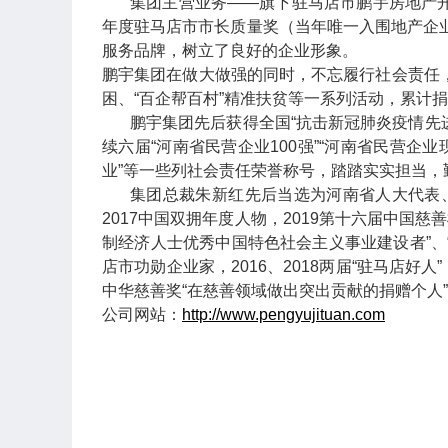
集团主营业务——旗下驻马店市鹏宇房地产开发
年度驻马店市市长质量奖（当年唯一入围地产企
服务品牌，树立了良好的企业形象。
鹏宇集团在做大做强的同时，不忘履行社会责任，
困、“百企帮百村”精准扶贫等一系列活动，累计
鹏宇集团先后获得全国“抗击新冠肺炎疫情先进
续六届“河南省民营企业100强”“河南省民营企业
业”等一些列社会责任荣誉称号，踏踏实实担当
集团总裁朱新红先后当选为河南省人大代表
2017中国双拥年度人物，2019第十六届中国慈
制经济人士优秀中国特色社会主义事业建设者”、“
店市功勋企业家，2016、2018两届“驻马店好人
中华慈善奖“在慈善领域做出突出贡献的捐赠个人”
公司网站：
http://www.pengyujituan.com