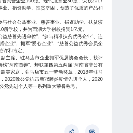
民营企业100强、现代服务业30强，荣获2017
事业、捐资助学、扶贫济困，创造了优质的产品和
极参与社会公益事业、慈善事业、捐资助学、扶贫济
10所学校，并为西湖大学创校捐资1亿元。
公益慈善先进单位”、“参与精准扶贫优秀企业”、连
捐赠企业”、拥军“爱心企业”、“慈善公益优秀会员企
赞许和肯定。
联副主席、驻马店市企业拥军优属协会会长，获评
慈善榜“河南首善”、蝉联第四第五两届“河南省非公有
省最美家庭，驻马店市五一劳动奖章，2018年驻马
家，2020致公党抗击新冠肺炎疫情先进个人，2020
，致公党先进个人等一系列重大荣誉称号。