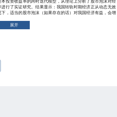
资本投资收益率的跨时迭代模型，从理论上分析了股市泡沫对经
率进行了实证研究。结果显示：我国转轨时期经济正从动态无效
况下，适当的股市泡沫（如果存在的话）对我国经济有益，会增
资源配置达到Pareto最优；在实质资本收益率随机的情况下，
赖于个人对未来投资实质资本收益率的预期，因而加强投资者对
展开
至关重要的。