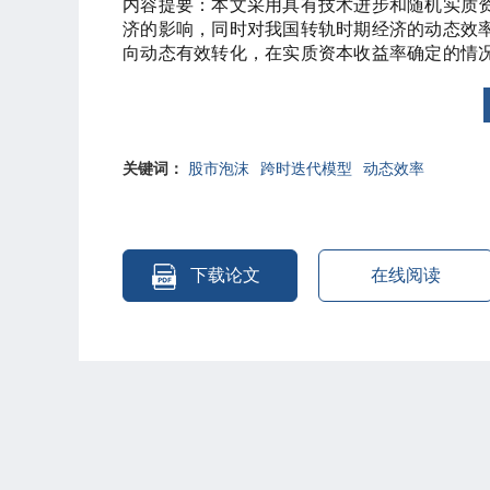
内容提要：本文采用具有技术进步和随机实质
济的影响，同时对我国转轨时期经济的动态效
向动态有效转化，在实质资本收益率确定的情
加人均消费，加快我国经济向动态有效转化，使
股市泡沫对经济的影响是不确定的，其效果依
未来实质资本投资的收益率持乐观态度的信心是
关键词：
股市泡沫
跨时迭代模型
动态效率
下载论文
在线阅读