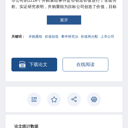
市公司的1216个并购重组事件是否创造价值进行了全面分
析。实证研究表明，并购重组为目标公司创造了价值，目标
公司股票溢价达到29.05％，超过20％的国际平均水平；对
收购公司股东却产生了负面影响，收购公司股票溢价
展开
为-16.76％；对目标公司和收购公司的综合影响，也即社会
净效应不明朗。理论分析表明，我国经济的转轨加新兴市场
关键词：
并购重组
价值创造
事件研究法
价值再分配
上市公司
的特征为并购重组提供了通过协同效应创造价值的潜力，狂
妄假说和代理问题等传统的并购动因理论有助于解释收购公
司的价值受损，而本文提出的“体制因素下的价值转移与再
分配”和“并购重组交易的决策机制”新的理论假说，更直接地
解释了并购重组对目标公司、收购公司和社会总体的不同效
下载论文
在线阅读
应。
论文统计数据