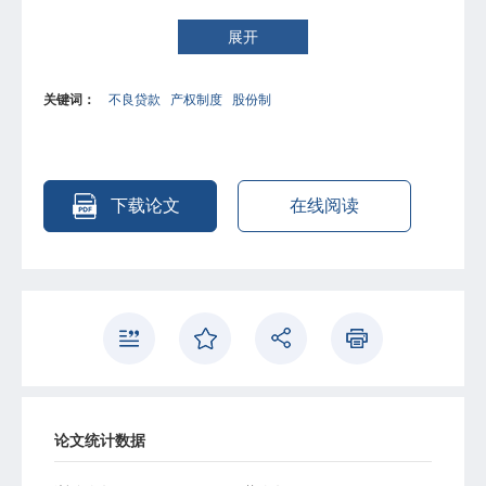
深化国有企业改革，建立现代企业制度，增强其还贷的约束
机制和偿还能力；深化银行体制改革，以股份制为目标，创
展开
新银行产权制度；建立委托――代理机制，激发各级银行保
护产权和清收不良贷款的积极性。同时，实现债务战略性重
关键词：
不良贷款
产权制度
股份制
组，多渠道消化银行不良贷款。
下载论文
在线阅读
论文统计数据