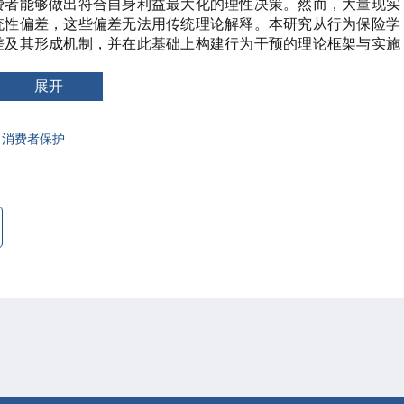
费者能够做出符合自身利益最大化的理性决策。然而，大量现实
统性偏差，这些偏差无法用传统理论解释。本研究从行为保险学
差及其形成机制，并在此基础上构建行为干预的理论框架与实施
为认知偏差（如可得性启发、代表性启发、锚定效应）、情感偏
会偏差（如从众行为、羊群效应）三类，这些偏差通过影响风险
展开
不足、过度投保、产品选择错误、续保率低等市场失灵现象。研
计优化、信息披露改革、默认选项设置）、需求端（保险素养教
消费者保护
（行为洞察应用、消费者保护强化、干预效果评估）三个维度系
费者福祉、完善保险监管提供了行为科学视角的理论支撑与实践