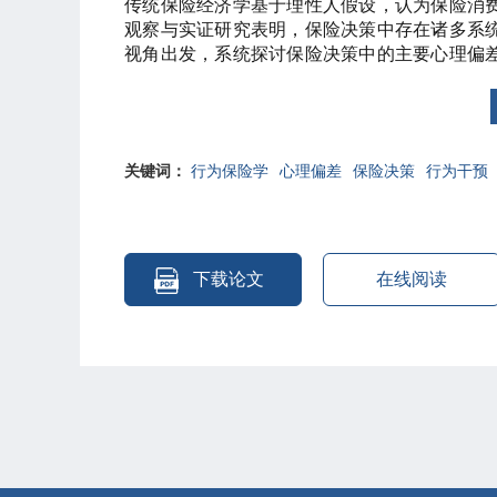
传统保险经济学基于理性人假设，认为保险消
观察与实证研究表明，保险决策中存在诸多系
视角出发，系统探讨保险决策中的主要心理偏
路径。研究发现，保险决策中的心理偏差可分
差（如损失厌恶、模糊厌恶、后悔厌恶）和社
感知、概率判断和效用评估等环节，导致投保
究进一步提出，行为干预应从供给端（产品设
关键词：
行为保险学
心理偏差
保险决策
行为干预
育、决策辅助工具、反馈机制设计）和监管端
统推进。本研究为优化保险市场运行、提升消
参考。
下载论文
在线阅读