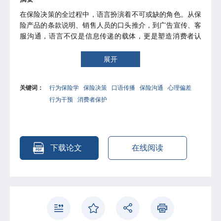
在保险决策的全过程中，语言扮演着不可或缺的角色。从保
险产品的条款说明、销售人员的口头推介，到广告宣传、客
服沟通，语言不仅是信息传递的载体，更是塑造消费者认
知、触发情感反应、引导决策行为的关键媒介。然而，传统
保险研究对语言因素的关注明显不足，往往将语言视为中性
展开
的信息通道，忽视了语言本身的特性及其对心理偏差的调节
作用。本章将从语言学和口语传播学的视角出发，系统探讨
关键词：
行为保险学
保险决策
口语传播
保险沟通
心理偏差
保险沟通中的语言机制及其对保险决策的影响，揭示语言如
行为干预
消费者保护
何放大或缓解消费者的心理偏差，并为后续行为干预提供新
的思路。
下载论文
在线阅读