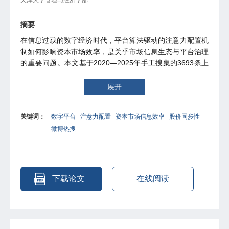
摘要
在信息过载的数字经济时代，平台算法驱动的注意力配置机
制如何影响资本市场效率，是关乎市场信息生态与平台治理
的重要问题。本文基于2020—2025年手工搜集的3693条上
市公司相关微博热搜数据及同期全量微博话题数据，系统考
察平台注意力配置对资本市场信息效率的影响及其作用机
展开
制。研究发现，上市公司登上微博热搜后股价同步性显著下
降，股价信息含量得到提升。利用热搜竞争排名特征构造的
关键词：
数字平台
注意力配置
资本市场信息效率
股价同步性
准热搜对照组表明，话题热度相近但未上榜的公司股价同步
微博热搜
性未发生显著变化，说明驱动结果的是榜单带来的公共注意
力提升，而非事件本身的信息内容或自然讨论热度。基于清
朗行动的双重差分检验表明，平台治理能够通过改变平台注
意力配置，对资本市场信息效率产生溢出影响。渠道分析表
明，热搜通过激发投资者主动信息搜寻、提高股票流动性和
下载论文
在线阅读
降低信息不对称提升股价信息含量。进一步研究发现，热搜
主要影响散户投资者交易行为，且非负面内容的热搜能够显
著提升价格效率，而负面热搜的作用有限，表明负面情绪冲
击可能削弱公共注意力向价格效率的转化。此外，热搜与传