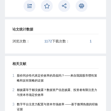
统信息中介存在替代关系，其增量价值在传统信息中介覆盖
不足的公司中更为显著。本文为理解数字平台注意力配置与
市场效率的关系提供了新的经验证据，对完善平台信息治理
机制具有政策启示。
论文统计数据
浏览次数：
1172
下载次数：
1
相关文献
1
股价同步性代表定价效率的高低吗？——来自我国股市惯性策
略和反转策略的证据
2
都披露等于都没披露？数据资产信息披露、投资者有限注意力
与资本市场定价效率
3
数字平台注意力配置与资本市场效率 ——基于微博热搜的经验
证据