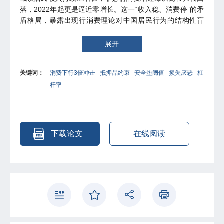
落，2022年起更是逼近零增长。这一“收入稳、消费停”的矛
盾格局，暴露出现行消费理论对中国居民行为的结构性盲
区。本文从抵押品约束视角切入，构建“抵押品单向派生安
全垫与杠杆率——双指标双向反馈——消费非对称突变”的
展开
完整因果链条。研究发现：抵押品是安全垫与杠杆率的单向
底层驱动因素，反向不存在长期因果关系；双指标无固定线
关键词：
消费下行3倍冲击
抵押品约束
安全垫阈值
损失厌恶
杠
性相关，上行周期同向变动，下行周期反向变动，突破阈值
杆率
后形成共振放大。最核心的发现是：下行阶段对非必需消费
的抑制力度是上行提振的3.09倍，其中2.25倍源于损失厌
恶，0.84倍来自信贷刚性收缩与宏观负螺旋。安全垫指数跌
破100、居民杠杆率突破45%两条阈值击穿后，消费抑制效
应非线性跳升，叠加下跌加速度、持续时长、跌幅深度、外
下载论文
在线阅读
部冲击与偿债压力五层因素，冲击强度进一步逐级放大。