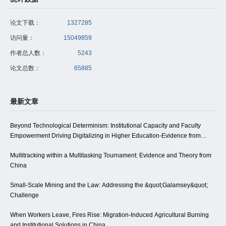
论文下载：
1327285
访问量：
15049859
作者总人数：
5243
论文总数：
65885
最新文章
Beyond Technological Determinism: Institutional Capacity and Faculty
Empowerment Driving Digitalizing in Higher Education-Evidence from
Northwest China
Multitracking within a Multitasking Tournament: Evidence and Theory from
China
Small-Scale Mining and the Law: Addressing the &quot;Galamsey&quot;
Challenge
When Workers Leave, Fires Rise: Migration-Induced Agricultural Burning
and Institutional Solutions in China