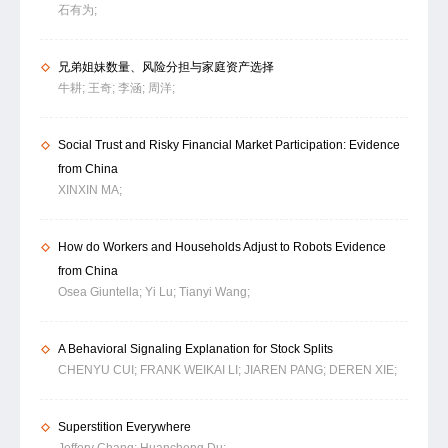
石有为;
兄弟姐妹数量、风险分担与家庭资产选择
牛耕;
王奇;
李涵;
周洋;
Social Trust and Risky Financial Market Participation: Evidence
from China
XINXIN MA;
How do Workers and Households Adjust to Robots Evidence
from China
Osea Giuntella;
Yi Lu;
Tianyi Wang;
A Behavioral Signaling Explanation for Stock Splits
CHENYU CUI;
FRANK WEIKAI LI;
JIAREN PANG;
DEREN XIE;
Superstition Everywhere
Jeffery Chang;
Huancheng Du;