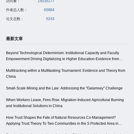
访问量：
15035177
作者总人数：
65884
论文总数：
5243
最新文章
Beyond Technological Determinism: Institutional Capacity and Faculty
Empowerment Driving Digitalizing in Higher Education-Evidence from
Northwest China
Multitracking within a Multitasking Tournament: Evidence and Theory from
China
Small-Scale Mining and the Law: Addressing the "Galamsey" Challenge
When Workers Leave, Fires Rise: Migration-Induced Agricultural Burning
and Institutional Solutions in China
How Trust Shapes the Fate of Natural Resources Co-Management?
Applying Trust Theory To Two Communities in the S Protected Area in
China