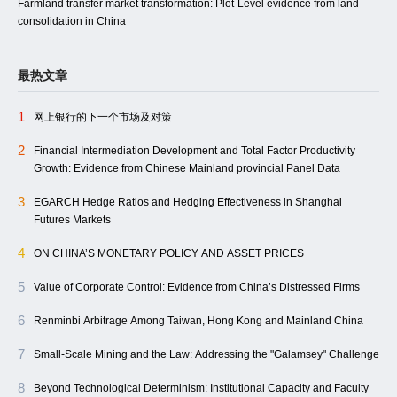
Farmland transfer market transformation: Plot-Level evidence from land
consolidation in China
最热文章
1
网上银行的下一个市场及对策
2
Financial Intermediation Development and Total Factor Productivity
Growth: Evidence from Chinese Mainland provincial Panel Data
3
EGARCH Hedge Ratios and Hedging Effectiveness in Shanghai
Futures Markets
4
ON CHINA’S MONETARY POLICY AND ASSET PRICES
5
Value of Corporate Control: Evidence from China’s Distressed Firms
6
Renminbi Arbitrage Among Taiwan, Hong Kong and Mainland China
7
Small-Scale Mining and the Law: Addressing the "Galamsey" Challenge
8
Beyond Technological Determinism: Institutional Capacity and Faculty