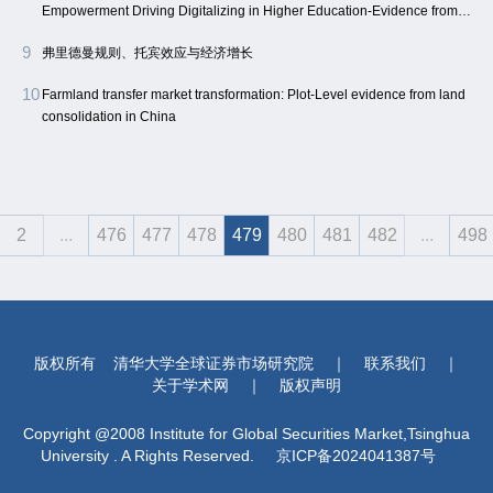
Empowerment Driving Digitalizing in Higher Education-Evidence from
Northwest China
9
弗里德曼规则、托宾效应与经济增长
10
Farmland transfer market transformation: Plot-Level evidence from land
consolidation in China
2
...
476
477
478
479
480
481
482
...
498
版权所有
清华大学全球证券市场研究院
｜
联系我们
｜
关于学术网
｜
版权声明
Copyright @2008 Institute for Global Securities Market,Tsinghua
University . A Rights Reserved.
京ICP备2024041387号