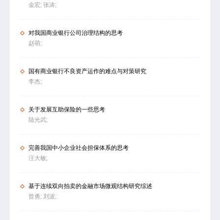
金宏;
张涛;
对我国商业银行公司治理结构的思考
赵萌;
国有商业银行不良资产运作的难点与对策研究
李杰;
关于发展互助保险的一些思考
陆光武;
完善我国中小企业社会担保体系的思考
汪大敏;
基于连续双向拍卖的金融市场微观结构研究综述
曾勇;
刘波;