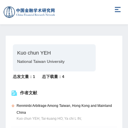
Kuo chun YEH
National Taiwan University
总发文量：
1
总下载量：
4
作者文献
Renminbi Arbitrage Among Taiwan, Hong Kong and Mainland
China
Kuo chun YEH;
Tai-kuang HO;
Ya chi L IN;