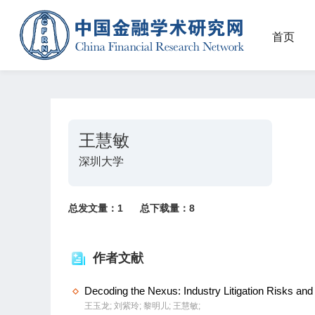
首页
王慧敏
深圳大学
总发文量：
1
总下载量：
8
作者文献
Decoding the Nexus: Industry Litigation Risks an
王玉龙;
刘紫玲;
黎明儿;
王慧敏;