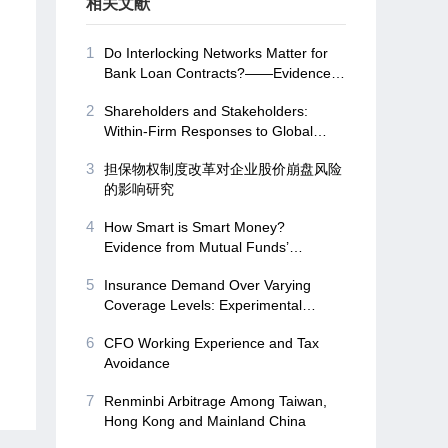
相关文献
1
Do Interlocking Networks Matter for
Bank Loan Contracts?——Evidence
from Chinese Firms
2
Shareholders and Stakeholders:
Within-Firm Responses to Global
Shocks
3
担保物权制度改革对企业股价崩盘风险
的影响研究
4
How Smart is Smart Money?
Evidence from Mutual Funds’
Exposure on Corporate Misconduct
5
Insurance Demand Over Varying
Coverage Levels: Experimental
Evidence from China
6
CFO Working Experience and Tax
Avoidance
7
Renminbi Arbitrage Among Taiwan,
Hong Kong and Mainland China