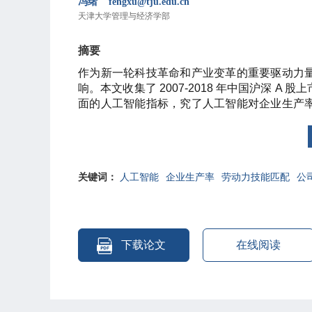
冯绪 fengxu@tju.edu.cn
天津大学管理与经济学部
摘要
作为新一轮科技革命和产业变革的重要驱动力
响。本文收集了 2007-2018 年中国沪深 
面的人工智能指标，究了人工智能对企业生产
升了中国上市公司的生产率。为了发挥人工智
动力数量，减少常规低技能劳动力数量。人工
事会的企业、高技术行业、高要素市场发育程
文发现人工智能有助于提高公司价值。本文加
关键词：
人工智能
企业生产率
劳动力技能匹配
公
认知，并在企业和政策层面推动人工智能技术发
下载论文
在线阅读