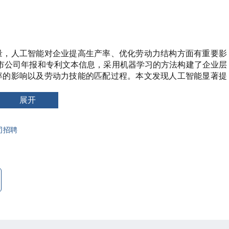
量，人工智能对企业提高生产率、优化劳动力结构方面有重要影
A 股上市公司年报和专利文本信息，采用机器学习的方法构建了企业层
率的影响以及劳动力技能的匹配过程。本文发现人工智能显著提
能的生产率效应，企业会提高劳动力总数，增加非常规高技能劳
智能的生产率效应在国有企业、劳动密集型企业、拥有技术型董
展开
度的地区以及拥有较大政府支持力度的地区中更显著。最后，本
深了微观企业层面对人工智能在生产过程中所扮演角色的理解和
司招聘
展给出了建议。