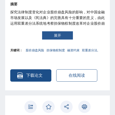
摘要
探究法律制度变化对企业股价崩盘风险的影响，对中国金融
市场发展以及《民法典》的完善具有十分重要的意义，由此
运用双重差分法系统地考察担保物权制度改革对企业股价崩
盘风险的影响。研究发现：担保物权制度改革通过减小企业
的融资约束显著降低了股价崩盘风险。进一步通过三重差分
展开
法进行异质性检验结果表明，在法律制度环境较好、市场化
进程较快、政府关系程度较强的地区，担保物权制度改革降
关键词：
股价崩盘风险
担保物权制度
融资约束
双重差分法,
低企业股价崩盘风险的作用相对更大。因此，法律制定者在
进一步完善担保物权制度时，应当针对不同企业采取差别化
措施，从而促进金融市场良性发展。
下载论文
在线阅读