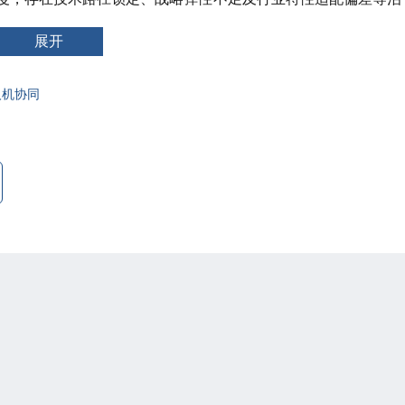
发的公平性争议及自主决策与人类控制的伦理冲突(如隐私侵犯、
局路径：法理层面构建“AI守住合规底线”的制度体系，战略层面
展开
确“人引领AI”的价值准则，为AI与公司治理的深度融合提供兼具
人机协同