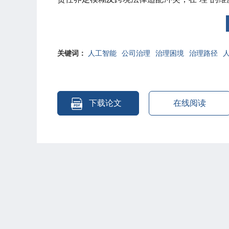
理策略问题；在“情”的维度，凸显算法偏见引
情感缺失)。基于上述困境，本文针对性提出破
确立“人主导下的AI辅助”实施路径，伦理层面明
理论与实践意义的研究框架。
关键词：
人工智能
公司治理
治理困境
治理路径
下载论文
在线阅读