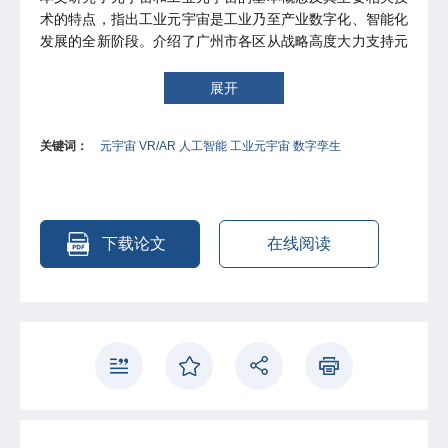
术的特点，指出工业元宇宙是工业乃至产业数字化、智能化
发展的全新阶段。介绍了广州市各区从战略高度大力支持元
宇宙赋能传统产业，各区“元宇宙”产业发展各有侧重；广州
具有发展元宇宙产业的硬件和软件等优势，拥有多个元宇宙
展开
场景应用的优势产业，数实融合为广州元宇宙产业发展创造
了良好基础。阐述了工业元宇宙是广州数字经济与实体经济
关键词：
元宇宙 VR/AR 人工智能 工业元宇宙 数字孪生
融合发展的新时空，是大湾区发展新质生产力的助推器，是
新型工业化发展的重要推动力量。针对广州不同区域在推进
工业元宇宙中的不足或不均衡现象，提出了完善顶层设计、
强化统筹协调、构建全面场景示范、构建协同集聚生态、构
建技术攻关体系、推进区域创新要素整合共享、构建区域制
下载论文
在线阅读
造业创新协同机制等建议。