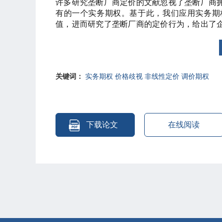
许多研究垄断厂商定价的文献忽视了垄断厂商
有的一个实务期权。基于此，我们应用实务期
值，进而研究了垄断厂商的定价行为，给出了
的好坏决定了垄断厂商的定价决策是否考虑调
值，则边际收益等于边际成本不再适用于垄断厂
关键词：
实务期权 价格歧视 非线性定价 调价期权
下载论文
在线阅读