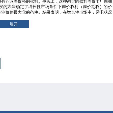
拥有的调整价格的权利。事实上，这种调价的权利等价于厂商拥
权的方法确定了增长性市场条件下调价权利（调价期权）的价
企业价值最大化的条件。结果表明，在增长性市场中，需求状况
价期权。并且，如果垄断厂商定价时考虑其拥有的调价期权的价
商的定价决策
展开