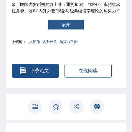
象，即国内货币购买力上升（通货紧缩）与对外汇率持续承
压并存。这种“内升外贬”现象与经典经济学理论的购买力平
价说相悖。为应对这一现象，文章提出系统性解决方案，包
括发展新质生产力、实施收入对冲机制、推动“商品+服务”双
展开
顺差、打通政策孤岛、构建内外联动制度体系、实施资本管
制的“非对称开放”、开启跨境支付新赛道等。这些措施旨在
关键词：
人民币
内升外贬
购买力平价
通过结构性改革，推动中国经济从出口导向型向规则输出型
转变，从被动防御向主动造局转变，最终实现经济发展范式
转变。
下载论文
在线阅读