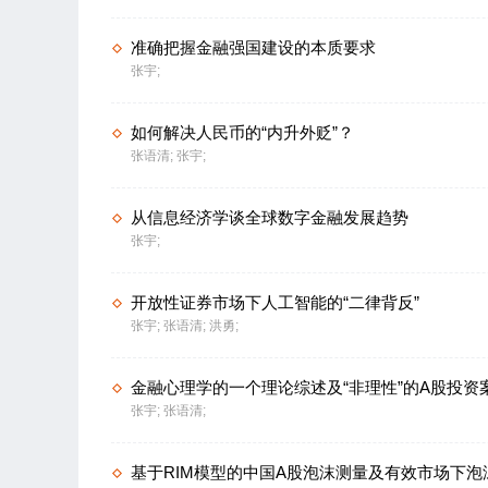
准确把握金融强国建设的本质要求
张宇;
如何解决人民币的“内升外贬”？
张语清;
张宇;
从信息经济学谈全球数字金融发展趋势
张宇;
开放性证券市场下人工智能的“二律背反”
张宇;
张语清;
洪勇;
金融心理学的一个理论综述及“非理性”的A股投资
张宇;
张语清;
基于RIM模型的中国A股泡沫测量及有效市场下泡