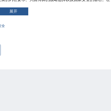
实体经济、深化改革开放、强化风险防控、厚植文化根基五个维
刻理解金融强国战略内涵具有理论价值和实践启示。
展开
安全