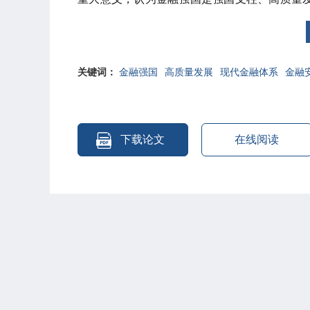
此基础上，从党的领导与以人民为中心、服务
度深入剖析了金融强国建设的本质要求。对于深
关键词：
金融强国
高质量发展
现代金融体系
金融
下载论文
在线阅读