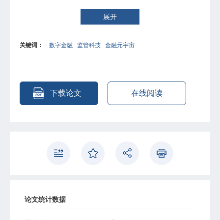
速拓展，以及纸币消失与“金融元宇宙”的诞生等五个趋势，
并从信息经济学的角度分析了数字经济发展对传统经济结
展开
构、数字经济理论对传统经济理论的冲击与挑战，并从信息
经济学的角度辩证阐述了不确定性的含义，认为数字金融的
关键词：
数字金融
监管科技
金融元宇宙
发展将激发新质生产力，为创新和变革提供潜能。
下载论文
在线阅读
论文统计数据