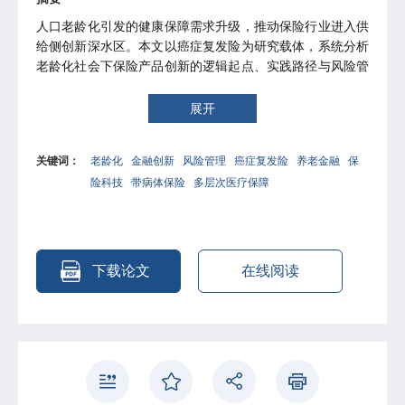
人口老龄化引发的健康保障需求升级，推动保险行业进入供
给侧创新深水区。本文以癌症复发险为研究载体，系统分析
老龄化社会下保险产品创新的逻辑起点、实践路径与风险管
控机制。通过对主流癌症复发险产品进行深度案例分析，研
究发现：当前市场已形成覆盖30种常见恶性肿瘤的产品体
展开
系，核保实现数据风控与基于分期、分型、治疗预后的精细
化风险分层；癌症复发险通过病种扩容、保障责任模块化
关键词：
老龄化
金融创新
风险管理
癌症复发险
养老金融
保
与“保险+健康”服务模式创新，有效填补了带病体保障缺口，
险科技
带病体保险
多层次医疗保障
在基本医保基础上织密了多层次医疗保障网络。然而，产品
发展仍面临逆选择风险、医疗数据壁垒、盈利平衡难题以及
复发、特药目录等核心条款定义缺乏行业统一规范等核心挑
战。本文构建“技术赋能风控+政策协同监管+跨行业生态共
建”的三维风险管理体系，结合日本、美国等国际经验的本
下载论文
在线阅读
土化适配，提出推动两核风控动态迭代、建立行业标准、深
化医疗机构服务直连等优化路径。研究为养老金融创新与风
险治理提供了微观产品层面的实证参考，对完善多层次社会
保障体系具有重要实践意义。