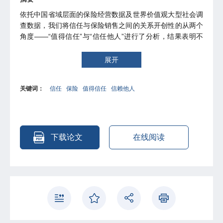
依托中国省域层面的保险经营数据及世界价值观大型社会调
查数据，我们将信任与保险销售之间的关系开创性的从两个
角度——“值得信任”与“信任他人”进行了分析，结果表明不
同的信任对地区财产险销售业绩具有不同的影响。在回归分
析中本文采用了相对滞后的信任数据进行回归分析后，发现
展开
以体现商业信誉为主的“值得信任”变量对地区财产险销售具
有显著的正向影响，而对风险承担更为敏感的“信任他人”变
关键词：
信任
保险
值得信任
信赖他人
量则对地区财产险销售具有显著的负向影响。与既有的文献
结论类似，财产险经营与地区信任的关系并不适用于人身
险。
下载论文
在线阅读