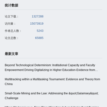
统计数据
论文下载：
1327288
访问量：
15073919
作者总人数：
5243
论文总数：
65885
最新文章
Beyond Technological Determinism: Institutional Capacity and Faculty
Empowerment Driving Digitalizing in Higher Education-Evidence from
Northwest China
Multitracking within a Multitasking Tournament: Evidence and Theory from
China
Small-Scale Mining and the Law: Addressing the &quot;Galamsey&quot;
Challenge