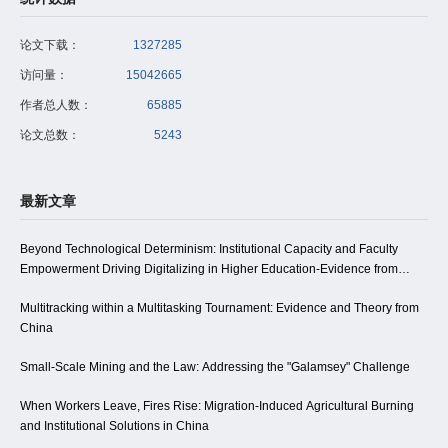
论文下载：
1327285
访问量：
15042665
作者总人数：
65885
论文总数：
5243
最新文章
Beyond Technological Determinism: Institutional Capacity and Faculty
Empowerment Driving Digitalizing in Higher Education-Evidence from
Northwest China
Multitracking within a Multitasking Tournament: Evidence and Theory from
China
Small-Scale Mining and the Law: Addressing the "Galamsey" Challenge
When Workers Leave, Fires Rise: Migration-Induced Agricultural Burning
and Institutional Solutions in China