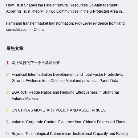
How Trust Shapes the Fate of Natural Resources Co-Management?
Applying Trust Theory To Two Communities in the S Protected Area in
China
Farmland transfer market transformation: Plot-Level evidence from land
consolidation in China
最热文章
1
网上银行的下一个市场及对策
2
Financial Intermediation Development and Total Factor Productivity
Growth: Evidence from Chinese Mainland provincial Panel Data
3
EGARCH Hedge Ratios and Hedging Effectiveness in Shanghai
Futures Markets
4
ON CHINA’S MONETARY POLICY AND ASSET PRICES
5
Value of Corporate Control: Evidence from China’s Distressed Firms
6
Beyond Technological Determinism: Institutional Capacity and Faculty