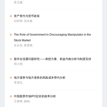
晋玉建;
资产替代与货币政策
邱崇明;
张亦春;
The Role of Government in Discouraging Manipulator in the
Stock Market
史永东;
蒋贤锋;
股市全流通问题研究――构想方案、权益均衡分析与制度安排
邓小明;
地方债券与地方债务的风险成本替代分析
李谓文;
中国股票市场IPO定价的效率分析
王春峰;
姚锦;