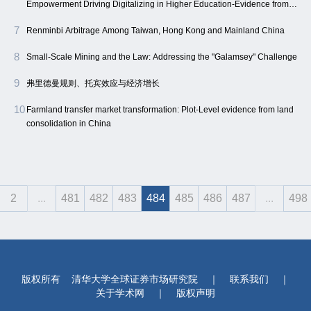
Empowerment Driving Digitalizing in Higher Education-Evidence from
Northwest China
7
Renminbi Arbitrage Among Taiwan, Hong Kong and Mainland China
8
Small-Scale Mining and the Law: Addressing the "Galamsey" Challenge
9
弗里德曼规则、托宾效应与经济增长
10
Farmland transfer market transformation: Plot-Level evidence from land
consolidation in China
2
...
481
482
483
484
485
486
487
...
498
版权所有
清华大学全球证券市场研究院
｜
联系我们
｜
关于学术网
｜
版权声明