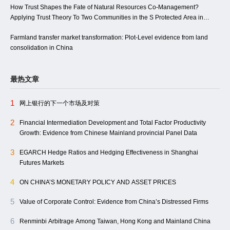
How Trust Shapes the Fate of Natural Resources Co-Management?
Applying Trust Theory To Two Communities in the S Protected Area in
China
Farmland transfer market transformation: Plot-Level evidence from land
consolidation in China
最热文章
1
网上银行的下一个市场及对策
2
Financial Intermediation Development and Total Factor Productivity
Growth: Evidence from Chinese Mainland provincial Panel Data
3
EGARCH Hedge Ratios and Hedging Effectiveness in Shanghai
Futures Markets
4
ON CHINA’S MONETARY POLICY AND ASSET PRICES
5
Value of Corporate Control: Evidence from China’s Distressed Firms
6
Renminbi Arbitrage Among Taiwan, Hong Kong and Mainland China