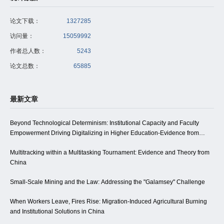
论文下载：
1327285
访问量：
15059992
作者总人数：
5243
论文总数：
65885
最新文章
Beyond Technological Determinism: Institutional Capacity and Faculty
Empowerment Driving Digitalizing in Higher Education-Evidence from
Northwest China
Multitracking within a Multitasking Tournament: Evidence and Theory from
China
Small-Scale Mining and the Law: Addressing the "Galamsey" Challenge
When Workers Leave, Fires Rise: Migration-Induced Agricultural Burning
and Institutional Solutions in China