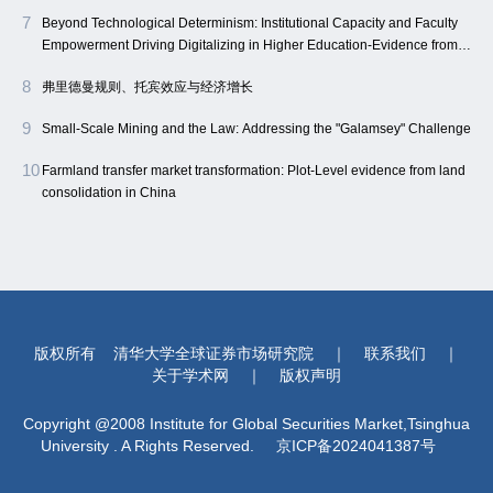
7
Beyond Technological Determinism: Institutional Capacity and Faculty
Empowerment Driving Digitalizing in Higher Education-Evidence from
Northwest China
8
弗里德曼规则、托宾效应与经济增长
9
Small-Scale Mining and the Law: Addressing the "Galamsey" Challenge
10
Farmland transfer market transformation: Plot-Level evidence from land
consolidation in China
版权所有
清华大学全球证券市场研究院
｜
联系我们
｜
关于学术网
｜
版权声明
Copyright @2008 Institute for Global Securities Market,Tsinghua
University . A Rights Reserved.
京ICP备2024041387号