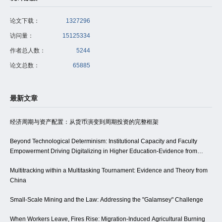
论文下载：
1327296
访问量：
15125334
作者总人数：
5244
论文总数：
65885
最新文章
经济周期与资产配置：从货币演变到周期投资的完整框架
Beyond Technological Determinism: Institutional Capacity and Faculty
Empowerment Driving Digitalizing in Higher Education-Evidence from
Northwest China
Multitracking within a Multitasking Tournament: Evidence and Theory from
China
Small-Scale Mining and the Law: Addressing the "Galamsey" Challenge
When Workers Leave, Fires Rise: Migration-Induced Agricultural Burning