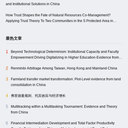
and Institutional Solutions in China
How Trust Shapes the Fate of Natural Resources Co-Management?
Applying Trust Theory To Two Communities in the S Protected Area in
China
最热文章
1
Beyond Technological Determinism: Institutional Capacity and Faculty
Empowerment Driving Digitalizing in Higher Education-Evidence from
Northwest China
2
Renminbi Arbitrage Among Taiwan, Hong Kong and Mainland China
3
Farmland transfer market transformation: Plot-Level evidence from land
consolidation in China
4
弗里德曼规则、托宾效应与经济增长
5
Multitracking within a Multitasking Tournament: Evidence and Theory
from China
6
Financial Intermediation Development and Total Factor Productivity