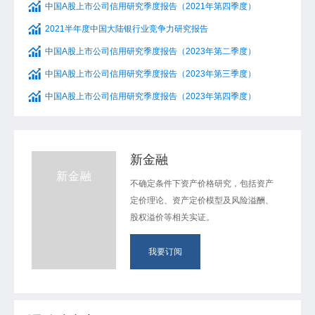
中国A股上市公司信用研究季度报告（2021年第四季度）
2021半年度中国大陆银行业竞争力研究报告
中国A股上市公司信用研究季度报告（2023年第二季度）
中国A股上市公司信用研究季度报告（2023年第三季度）
中国A股上市公司信用研究季度报告（2023年第四季度）
新金融
新金融
不确定条件下资产价格研究，包括资产
定价理论、资产定价模型及风险溢酬、
股权溢价等相关实证。
我要订阅