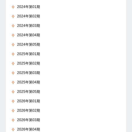
2024年第01期
2024年第02期
2024年第03期
2024年第04期
2024年第05期
2025年第01期
2025年第02期
2025年第03期
2025年第04期
2025年第05期
2026年第01期
2026年第02期
2026年第03期
2026年第04期