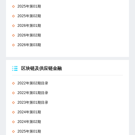
2025年第01期
2025年第02期
2026年第01期
2026年第02期
2026年第03期
区块链及供应链金融
2022年第02期目录
2022年第01期目录
2023年第01期目录
2024年第01期
2024年第02期
2025年第01期