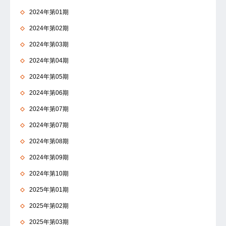
2024年第01期
2024年第02期
2024年第03期
2024年第04期
2024年第05期
2024年第06期
2024年第07期
2024年第07期
2024年第08期
2024年第09期
2024年第10期
2025年第01期
2025年第02期
2025年第03期