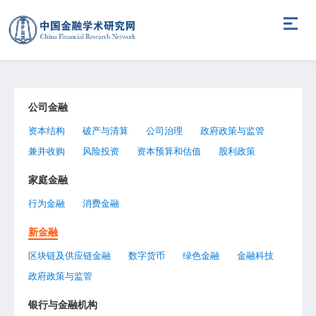
公司金融
资本结构
破产与清算
公司治理
政府政策与监管
兼并收购
风险投资
资本预算和估值
股利政策
家庭金融
行为金融
消费金融
新金融
区块链及供应链金融
数字货币
绿色金融
金融科技
政府政策与监管
银行与金融机构