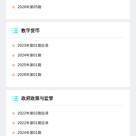
2026年第05期
数字货币
2023年第01期目录
2024年第01期
2025年第01期
2026年第01期
政府政策与监管
2022年第02期目录
2022年第01期目录
2024年第01期