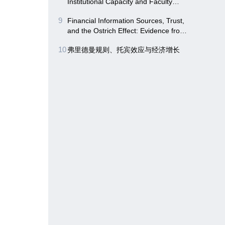
Institutional Capacity and Faculty
Empowerment Driving Digitalizing in
9
Financial Information Sources, Trust,
Higher Education-Evidence from
and the Ostrich Effect: Evidence from
Northwest China
Chinese Stock Investors during a
10
弗里德曼规则、托宾效应与经济增长
Market Crisis