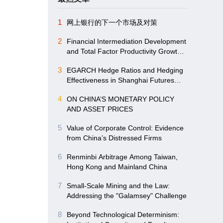
1
网上银行的下一个市场及对策
2
Financial Intermediation Development
and Total Factor Productivity Growth:
Evidence from Chinese Mainland
3
EGARCH Hedge Ratios and Hedging
provincial Panel Data
Effectiveness in Shanghai Futures
Markets
4
ON CHINA’S MONETARY POLICY
AND ASSET PRICES
5
Value of Corporate Control: Evidence
from China’s Distressed Firms
6
Renminbi Arbitrage Among Taiwan,
Hong Kong and Mainland China
7
Small-Scale Mining and the Law:
Addressing the "Galamsey" Challenge
8
Beyond Technological Determinism: