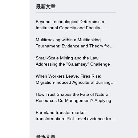
最新文章
Beyond Technological Determinism:
Institutional Capacity and Faculty
Empowerment Driving Digitalizing in
Multitracking within a Multitasking
Higher Education-Evidence from
Tournament: Evidence and Theory from
Northwest China
China
Small-Scale Mining and the Law:
Addressing the "Galamsey" Challenge
When Workers Leave, Fires Rise:
Migration-Induced Agricultural Burning
and Institutional Solutions in China
How Trust Shapes the Fate of Natural
Resources Co-Management? Applying
Trust Theory To Two Communities in the
Farmland transfer market
S Protected Area in China
transformation: Plot-Level evidence from
land consolidation in China
最热文章